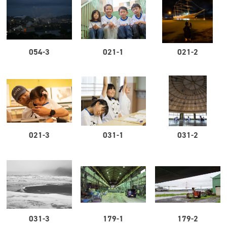
054-3
021-1
021-2
021-3
031-1
031-2
031-3
179-1
179-2