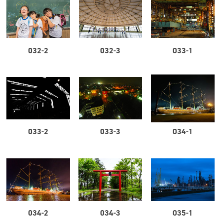
032-2
032-3
033-1
033-2
033-3
034-1
034-2
034-3
035-1