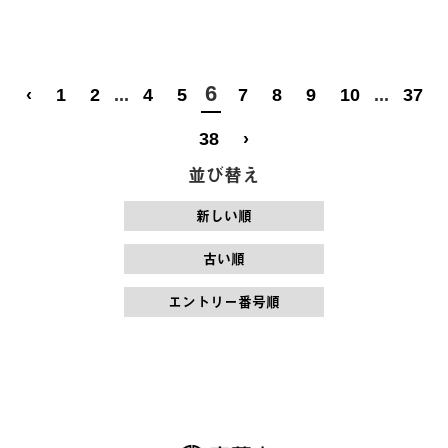
6
‹
1
2
...
4
5
7
8
9
10
...
37
38
›
並び替え
新しい順
古い順
エントリー番号順