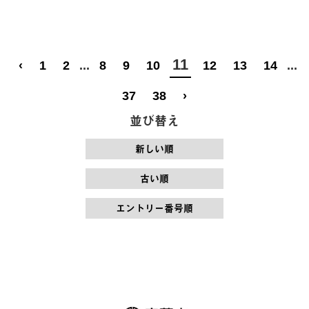
11
‹
1
2
...
8
9
10
12
13
14
...
37
38
›
並び替え
新しい順
古い順
エントリー番号順