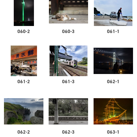
060-2
060-3
061-1
061-2
061-3
062-1
062-2
062-3
063-1