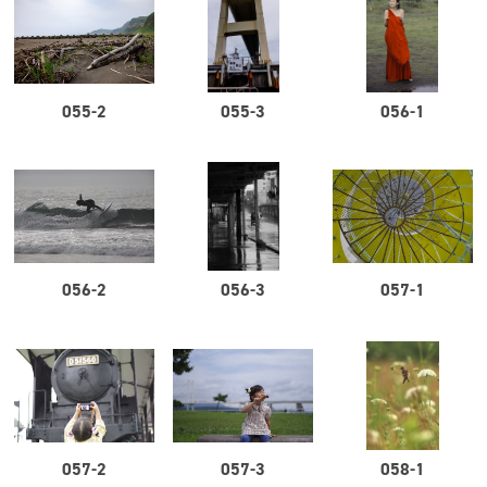
055-2
055-3
056-1
056-2
056-3
057-1
057-2
057-3
058-1