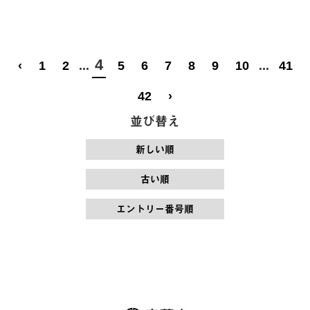
4
‹
1
2
...
5
6
7
8
9
10
...
41
42
›
並び替え
新しい順
古い順
エントリー番号順