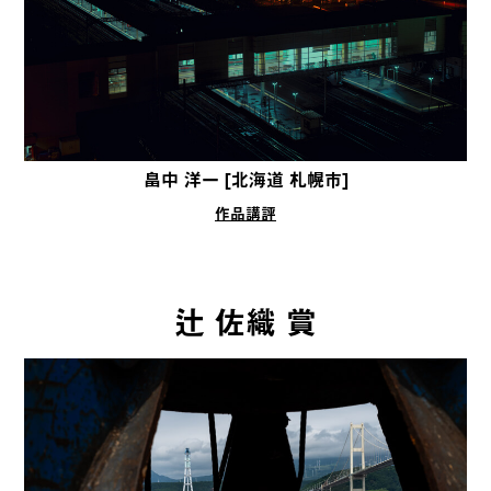
畠中 洋一 [北海道 札幌市]
作品講評
辻 佐織 賞