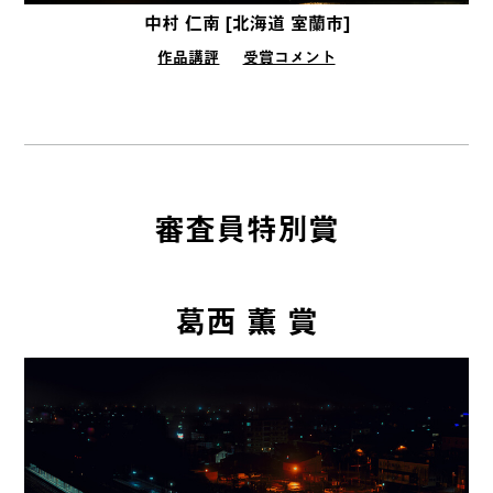
中村 仁南 [北海道 室蘭市]
作品講評
受賞コメント
審査員特別賞
葛西 薫 賞