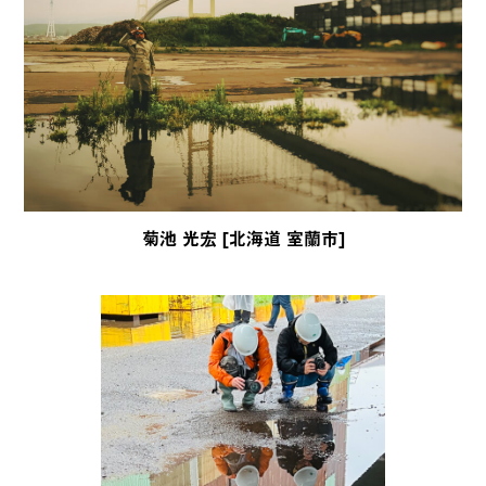
菊池 光宏 [北海道 室蘭市]